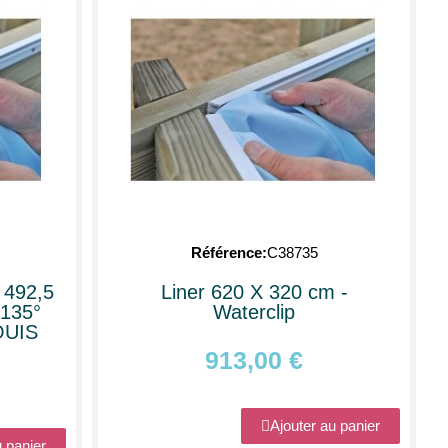
Référence
C38735
 492,5
Liner 620 X 320 cm -
 135°
Waterclip
OUIS
913,00 €
Ajouter au panier
u panier