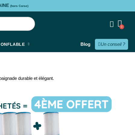
AINE
(hors Corse)
Blog
Un conseil ?
GONFLABLE
baignade durable et élégant.