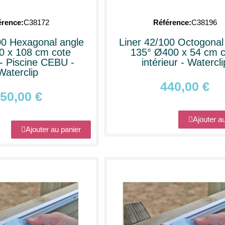
érence
C38172
Référence
C38196
00 Hexagonal angle
Liner 42/100 Octogonal
0 x 108 cm cote
135° Ø400 x 54 cm c
 - Piscine CEBU -
intérieur - Watercli
Waterclip
440,00 €
50,00 €
Ajouter a
Ajouter au panier