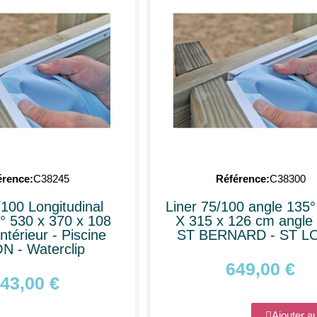
érence
C38245
Référence
C38300
/100 Longitudinal
Liner 75/100 angle 135°
° 530 x 370 x 108
X 315 x 126 cm angle
ntérieur - Piscine
ST BERNARD - ST L
 - Waterclip
649,00 €
43,00 €
Ajouter a