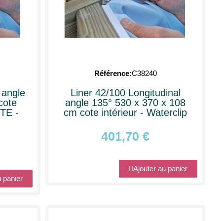
Référence
C38240
 angle
Liner 42/100 Longitudinal
cote
angle 135° 530 x 370 x 108
YTE -
cm cote intérieur - Waterclip
401,70 €
Ajouter au panier
u panier