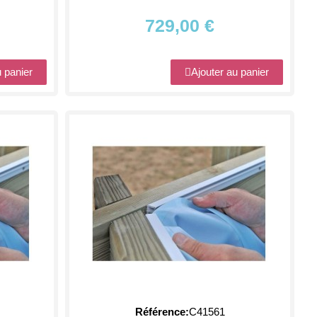
729,00 €
u panier
Ajouter au panier
Référence
C41561