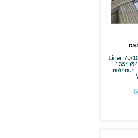
Réf
Liner 70/1
135° Ø4
intérieur
5