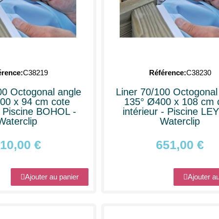
érence
C38219
Référence
C38230
00 Octogonal angle
Liner 70/100 Octogonal
00 x 94 cm cote
135° Ø400 x 108 cm 
 - Piscine BOHOL -
intérieur - Piscine LE
Waterclip
Waterclip
10,00 €
651,00 €
Ajouter au panier
Ajouter a