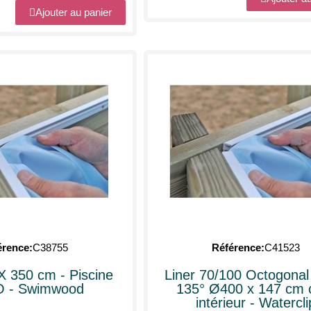
Ajouter au panier
érence
C38755
Référence
C41523
X 350 cm - Piscine
Liner 70/100 Octogonal
 - Swimwood
135° Ø400 x 147 cm 
intérieur - Watercli