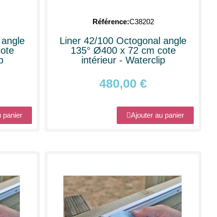
Référence
C38202
 angle
Liner 42/100 Octogonal angle
ote
135° Ø400 x 72 cm cote
p
intérieur - Waterclip
480,00 €
u panier
Ajouter au panier