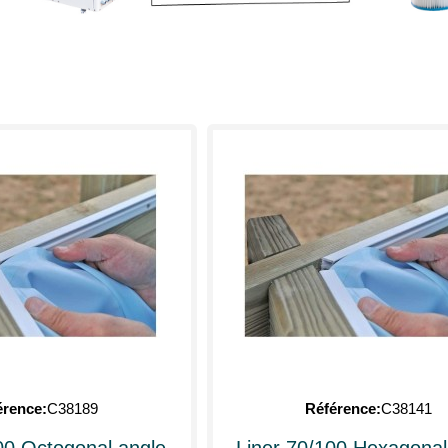
érence
C38189
Référence
C38141
00 Octogonal angle
Liner 70/100 Hexagonal