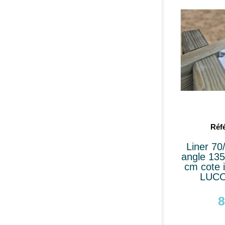
Réf
Liner 70
angle 135
cm cote i
LUCON
8