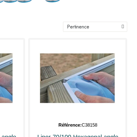
Référence
C38158
 angle
Liner 70/100 Hexagonal angle