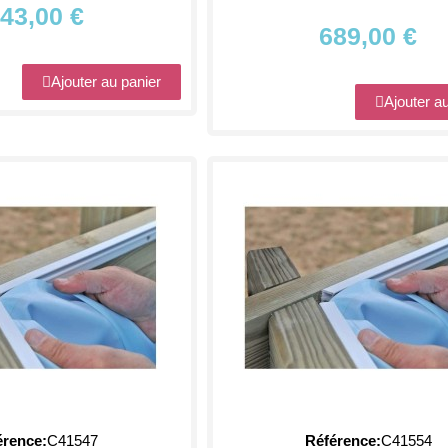
43,00 €
689,00 €
Ajouter au panier
Ajouter a
érence
C41547
Référence
C41554