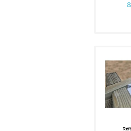
8
Réf