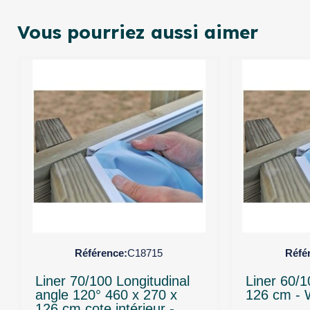
Vous pourriez aussi aimer
Référence
C18715
Réfé
Liner 70/100 Longitudinal
Liner 60/1
angle 120° 460 x 270 x
126 cm - W
126 cm cote intérieur -