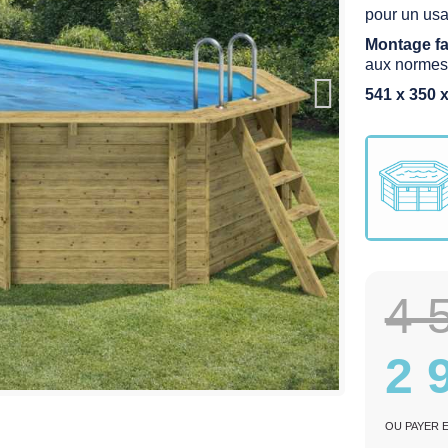
pour un usag
Montage fa
aux normes
541 x 350 
4 
2 
OU PAYER 