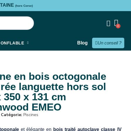
ITAINE
(hors Corse)
Blog
Un conseil ?
GONFLABLE
ine en bois octogonale
rée languette hors sol
x 350 x 131 cm
mwood EMEO
Catégorie
Piscines
togonale
et élégante en
bois traité autoclave classe IV