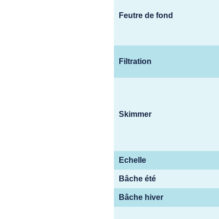
Feutre de fond
Filtration
Skimmer
Echelle
Bâche été
Bâche hiver