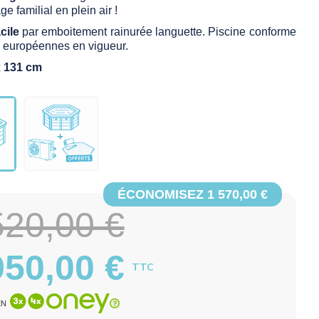
e familial en plein air !
cile
par emboitement rainurée languette. Piscine conforme
 européennes en vigueur.
x 131 cm
ÉCONOMISEZ 1 570,00 €
520,00 €
950,00 €
TTC
EN