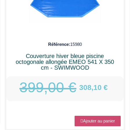
Référence
15980
Couverture hiver bleue piscine
octogonale allongée EMEO 541 X 350
cm - SWIMWOOD
399,00 €
308,10 €
Ajouter au panier