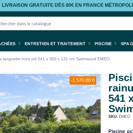
LIVRAISON GRATUITE DÈS 80€ EN FRANCE MÉTROPOL
ACHÉES
ENTRETIEN ET TRAITEMENT
PISCINE
SPA 
rée languette hors sol 541 x 350 x 131 cm Swimwood EMEO
Pisc
-1 570,00 €
rainu
541 
Swi
SKU
EMEO
Piscine oc